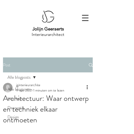
Jolijn Geeraerts
Interieurarchitect
Post
Alle blogposts
jginterieurarchite
Alle blogposts
9 mrt 2021
1 minuten om te lezen
Architectuur: Waar ontwerp
Interieur
en techniek elkaar
Decoratie
Design
ontmoeten